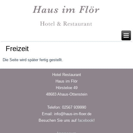
Freizeit
Die Seite wird später fertig gestellt.
Hotel Restaurant
Haus im Flör
Hörsteloe 49
48683 Ahaus-Ottenstein
Telefon: 02567 939990
Email: info@haus-im-floer.de
Besuchen Sie uns auf
facebook
!